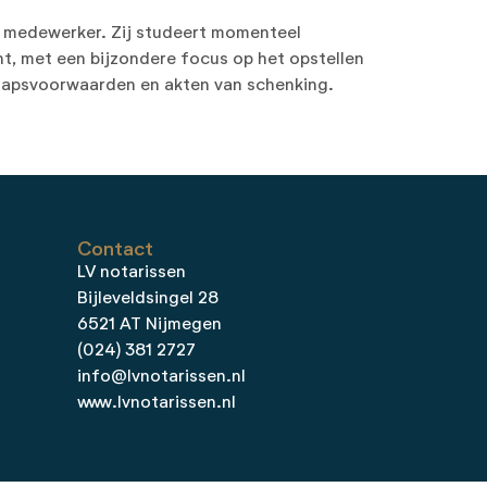
sch medewerker. Zij studeert momenteel
ht, met een bijzondere focus op het opstellen
hapsvoorwaarden en akten van schenking.
Contact
LV notarissen
Bijleveldsingel 28
6521 AT Nijmegen
(024) 381 2727
info@lvnotarissen.nl
www.lvnotarissen.nl