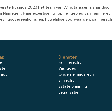
n versterkt sinds 2023 het team van LV notarissen als juridi
n Nijmegen. Haar expertise ligt op het gebied van familierec
levingsovereenkomsten, huwelijkse voorwaarden, partnersc
ap
Diensten
e
Familierecht
sten
Vastgoed
tact
Ondernemingsrecht
Erfrecht
Estate planning
Legalisatie