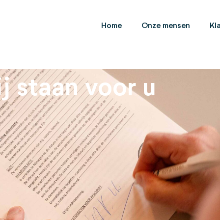
Home
Onze mensen
Kl
j staan voor u
.