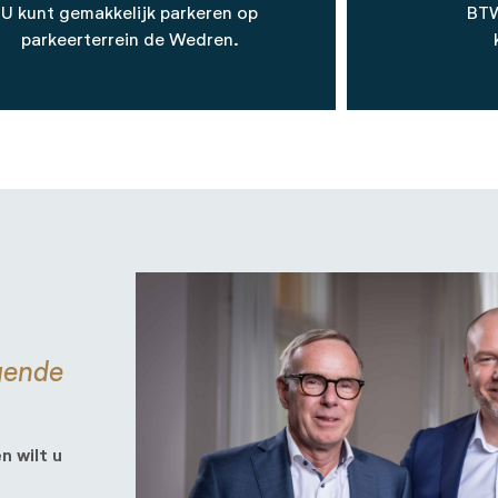
U kunt gemakkelijk parkeren op
BT
parkeerterrein de Wedren.
lgende
n wilt u