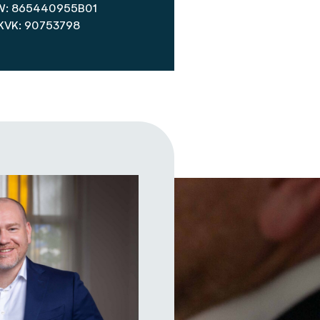
W: 865440955B01
KVK: 90753798