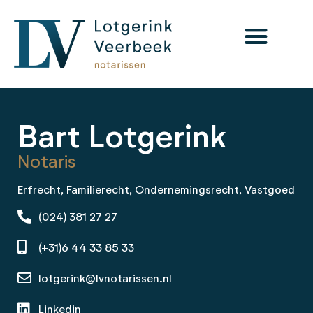
Bart Lotgerink
Notaris
Erfrecht
,
Familierecht
,
Ondernemingsrecht
,
Vastgoed
(024) 381 27 27
(+31)6 44 33 85 33
lotgerink@lvnotarissen.nl
Linkedin